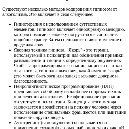
Существуют несколько методов кодирования гипнозом от
алкоголизма. Это включает в себя следующее:
Гипнотерапия с использованием суггестивных
элементов. Гипнолог включает однообразную мелодию,
которая помогает человеку погрузиться в состояние,
подобное трансу. Затем специалист ставит внушение о
вреде алкоголя.
Якорная техника гипноза. "Якорь" - это термин,
используемый в психиатрии для обозначения привязки
размышлений и эмоций к определенному ощущению.
Чтобы запрограммировать сознание пациента на отказ
от алкоголя, гипнолог выясняет, какой именно "якорь"
(это может быть звук или запах) вызывает доверие и
благосклонность.
Нейролингвистическое программирование (НЛП)
представляет собой одну из наиболее спорных техник
при лечении алкоголизма. Ее официальное признание
отсутствует в психиатрии. Концепция этого метода
заключается в воздействии на психику человека через
использование специальных фраз, жестов или имитации
поведения других людей.
Аутотренинг (самовнушение) основывается на
применении схожих фразовых шаблонов, таких как: «Я