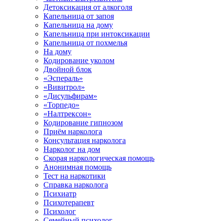
Детоксикация от алкоголя
Капельница от запоя
Капельница на дому
Капельница при интоксикации
Капельница от похмелья
На дому
Кодирование уколом
Двойной блок
«Эспераль»
«Вивитрол»
«Дисульфирам»
«Торпедо»
«Налтрексон»
Кодирование гипнозом
Приём нарколога
Консультация нарколога
Нарколог на дом
Скорая наркологическая помощь
Анонимная помощь
Тест на наркотики
Справка нарколога
Психиатр
Психотерапевт
Психолог
Семейный психолог