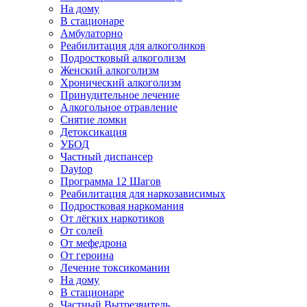
На дому
В стационаре
Амбулаторно
Реабилитация для алкоголиков
Подростковый алкоголизм
Женский алкоголизм
Хронический алкоголизм
Принудительное лечение
Алкогольное отравление
Снятие ломки
Детоксикация
УБОД
Частный диспансер
Daytop
Программа 12 Шагов
Реабилитация для наркозависимых
Подростковая наркомания
От лёгких наркотиков
От солей
От мефедрона
От героина
Лечение токсикомании
На дому
В стационаре
Частный Вытрезвитель