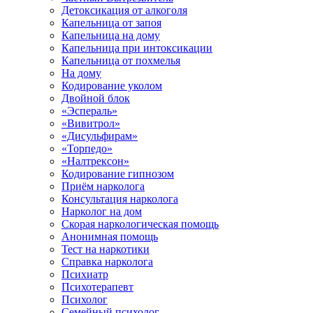
Детоксикация от алкоголя
Капельница от запоя
Капельница на дому
Капельница при интоксикации
Капельница от похмелья
На дому
Кодирование уколом
Двойной блок
«Эспераль»
«Вивитрол»
«Дисульфирам»
«Торпедо»
«Налтрексон»
Кодирование гипнозом
Приём нарколога
Консультация нарколога
Нарколог на дом
Скорая наркологическая помощь
Анонимная помощь
Тест на наркотики
Справка нарколога
Психиатр
Психотерапевт
Психолог
Семейный психолог