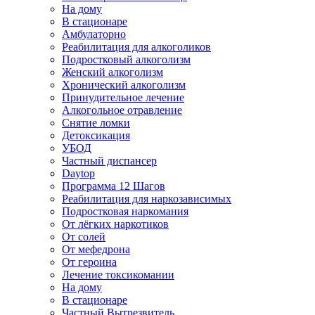
На дому
В стационаре
Амбулаторно
Реабилитация для алкоголиков
Подростковый алкоголизм
Женский алкоголизм
Хронический алкоголизм
Принудительное лечение
Алкогольное отравление
Снятие ломки
Детоксикация
УБОД
Частный диспансер
Daytop
Программа 12 Шагов
Реабилитация для наркозависимых
Подростковая наркомания
От лёгких наркотиков
От солей
От мефедрона
От героина
Лечение токсикомании
На дому
В стационаре
Частный Вытрезвитель